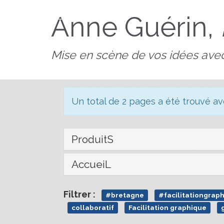
AnnedeBZH
Anne Guérin,
Mise en scène de vos idées avec
Un total de 2 pages a été trouvé a
ProduitS
AccueiL
Filtrer :
#bretagne
#facilitationgrap
collaboratif
Facilitation graphique