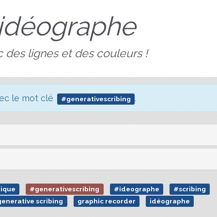
idéographe
 des lignes et des couleurs !
vec le mot clé
.
#generativescribing
hique
#generativescribing
#ideographe
#scribing
generative scribing
graphic recorder
idéographe