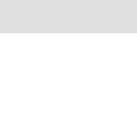
Utilisation des contenus
N
ne
A
Les images sont mises à disposition selon les
Ma
termes de la
Licence Creative Commons Attribution -
Pas d'Utilisation Commerciale - Pas de Modification