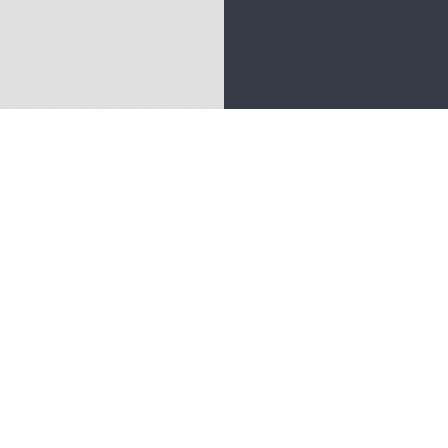
ous contacter
nne Guérin
il : anne.guerin@ker-redon.fr