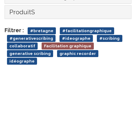
ProduitS
Filtrer :
#bretagne
#facilitationgraphique
#generativescribing
#ideographe
#scribing
collaboratif
Facilitation graphique
generative scribing
graphic recorder
idéographe