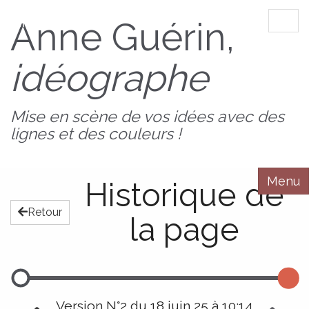
AnnedeBZH
Anne Guérin,
Tog
navi
idéographe
Mise en scène de vos idées avec des
lignes et des couleurs !
Menu
Historique de
Retour
la page
Version N°2 du 18 juin 25 à 10:14