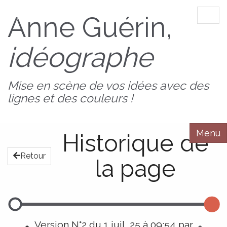
AnnedeBZH
Anne Guérin,
Tog
navi
idéographe
Mise en scène de vos idées avec des
lignes et des couleurs !
Menu
Historique de
Retour
la page
Version N°2 du 1 juil. 25 à 09:54 par