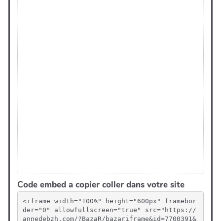
Code embed a copier coller dans votre site
<iframe width="100%" height="600px" framebor
der="0" allowfullscreen="true" src="https://
annedebzh.com/?BazaR/bazariframe&id=7700391&