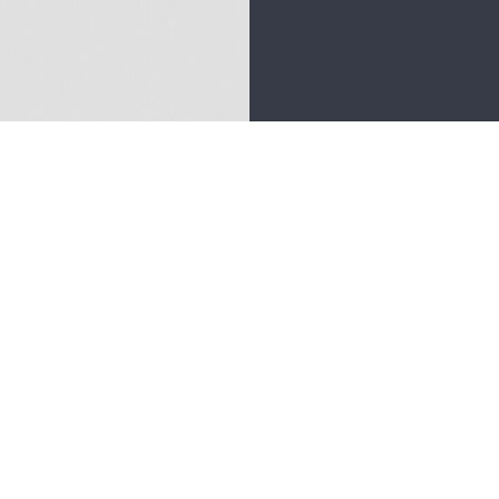
ous contacter
nne Guérin
il : anne.guerin@ker-redon.fr