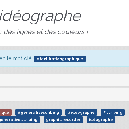
idéographe
 des lignes et des couleurs !
vec le mot clé
.
#facilitationgraphique
hique
#generativescribing
#ideographe
#scribing
generative scribing
graphic recorder
idéographe