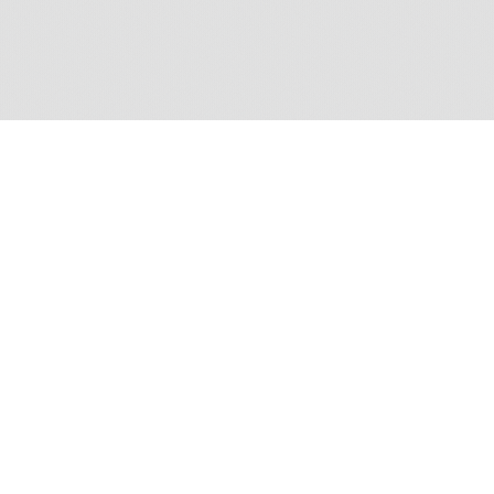
Utilisation des contenus
N
ne
A
Les images sont mises à disposition selon les
Ma
termes de la
Licence Creative Commons Attribution -
Pas d'Utilisation Commerciale - Pas de Modification