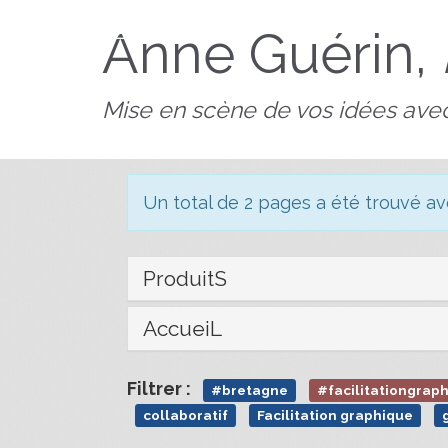
AnnedeBZH
Anne Guérin,
Mise en scène de vos idées avec
Un total de 2 pages a été trouvé a
ProduitS
AccueiL
Filtrer :
#bretagne
#facilitationgrap
collaboratif
Facilitation graphique